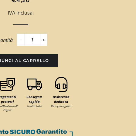
€4,20
di
scontato
IVA inclusa.
listino
antità
−
+
IUNGI AL CARRELLO
Pagamenti
Consegna
Assistenza
protetti
rapida
dedicata
sa/Mastercard/
In tutta Italia
Per ogni esigenza
Paypal