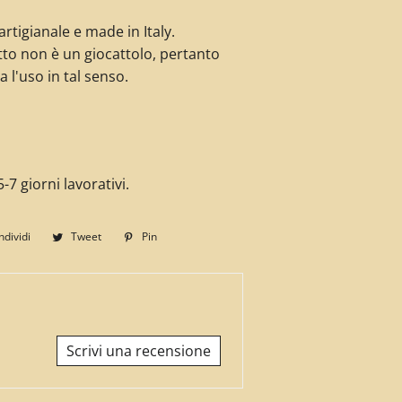
rtigianale e made in Italy.
to non è un giocattolo, pertanto
a l'uso in tal senso.
-7 giorni lavorativi.
dividi
Condividi
Tweet
Twitta
Pin
Pinna
su
su
su
Facebook
Twitter
Pinterest
Scrivi una recensione