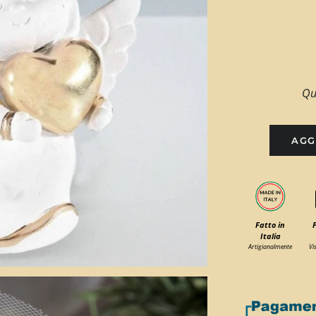
Qu
AGG
Fatto in
Italia
Artigianalmente
Vi