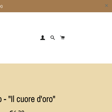
ACCEDI
CERCA
CARRELLO
 - "Il cuore d'oro"
Prezzo
Prezzo