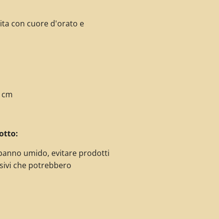
uita con cuore d'orato e
0 cm
otto:
panno umido, evitare prodotti
sivi che potrebbero