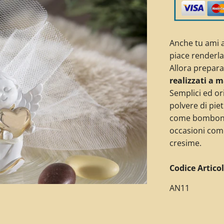
Anche tu ami a
piace renderl
Allora preparal
realizzati a 
Semplici ed or
polvere di piet
come bombonie
occasioni com
cresime.
C
odice Articol
AN11