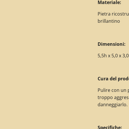
Materiale:
Pietra ricostr
brillantino
Dimensioni:
5,5h x 5,0 x 3,
Cura del prod
Pulire con un 
troppo aggres
danneggiarlo.
Specifiche: