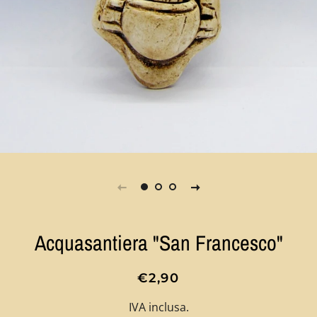
Acquasantiera "San Francesco"
Prezzo
Prezzo
€2,90
di
scontato
IVA inclusa.
listino