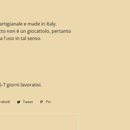
rtigianale e made in Italy.
to non è un giocattolo, pertanto
a l'uso in tal senso.
-7 giorni lavorativi.
dividi
Condividi
Tweet
Twitta
Pin
Pinna
su
su
su
Facebook
Twitter
Pinterest