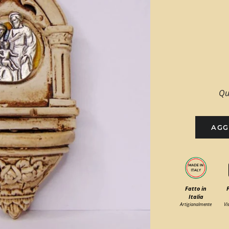
Qu
AGG
Fatto in
Italia
Artigianalmente
Vi