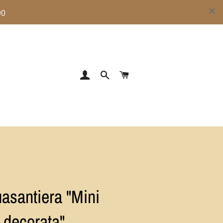
ACCEDI
CERCA
CARRELLO
asantiera "Mini
decorata"