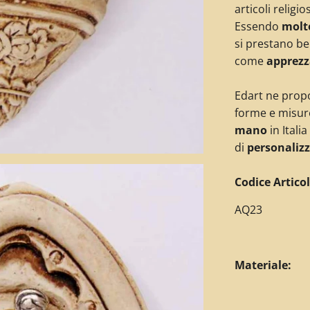
articoli religi
Essendo
molto
si prestano b
come
apprezz
Edart ne propo
forme e misur
mano
in Itali
di
personalizz
C
odice Articol
AQ23
Materiale: