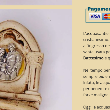
L’acquasantier
cristianesimo.
all’ingresso de
santa usata p
Battesimo
e q
Nel tempo però
sempre più ent
Infatti, le ac
per benedire e
forze maligne.
Oggi le acquas