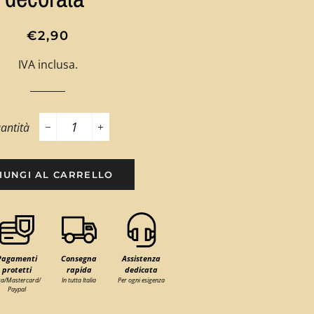
Prezzo
Prezzo
€2,90
di
scontato
IVA inclusa.
listino
antità
−
+
IUNGI AL CARRELLO
Pagamenti
Consegna
Assistenza
protetti
rapida
dedicata
sa/Mastercard/
In tutta Italia
Per ogni esigenza
Paypal