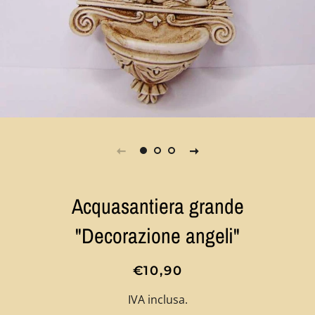
Acquasantiera grande
"Decorazione angeli"
Prezzo
Prezzo
€10,90
di
scontato
IVA inclusa.
listino