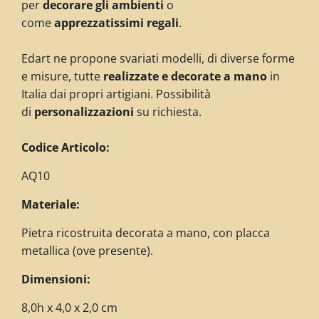
per
decorare gli ambienti
o
come
apprezzatissimi regali
.
Edart ne propone svariati modelli, di diverse forme
e misure, tutte
realizzate e decorate a mano
in
Italia dai propri artigiani. Possibilità
di
personalizzazioni
su richiesta.
C
odice Articolo:
AQ10
Materiale:
Pietra ricostruita decorata a mano, con placca
metallica (ove presente).
Dimensioni:
8,0h x 4,0 x 2,0 cm