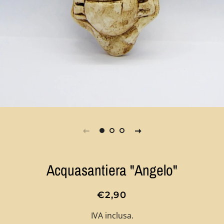
Acquasantiera "Angelo"
Prezzo
Prezzo
€2,90
di
scontato
IVA inclusa.
listino